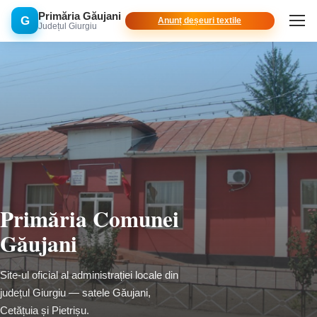
Primăria Găujani
G
Anunț deșeuri textile
Județul Giurgiu
Primăria Comunei
Găujani
Site-ul oficial al administrației locale din
județul Giurgiu — satele Găujani,
Cetățuia și Pietrișu.