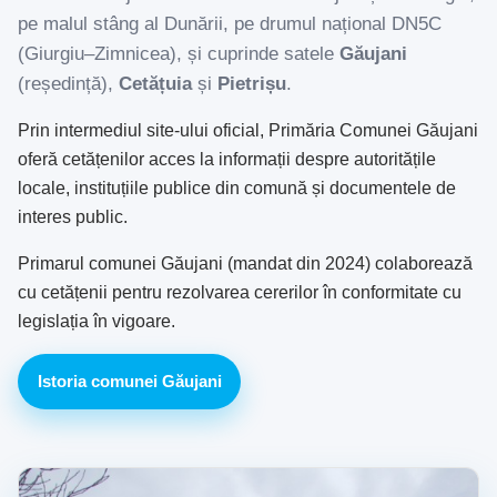
pe malul stâng al Dunării, pe drumul național DN5C
(Giurgiu–Zimnicea), și cuprinde satele
Găujani
(reședință),
Cetățuia
și
Pietrișu
.
Prin intermediul site-ului oficial, Primăria Comunei Găujani
oferă cetățenilor acces la informații despre autoritățile
locale, instituțiile publice din comună și documentele de
interes public.
Primarul comunei Găujani (mandat din 2024) colaborează
cu cetățenii pentru rezolvarea cererilor în conformitate cu
legislația în vigoare.
Istoria comunei Găujani