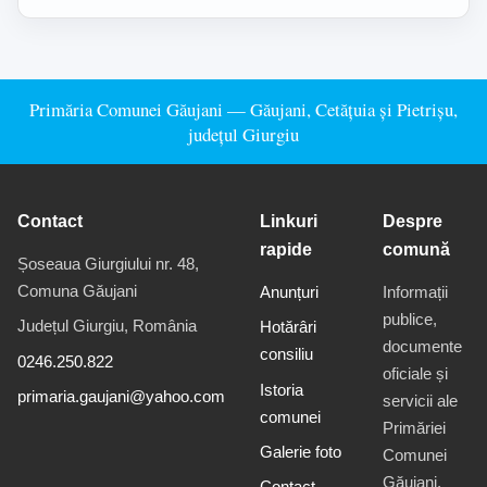
Primăria Comunei Găujani — Găujani, Cetățuia și Pietrișu,
județul Giurgiu
Contact
Linkuri
Despre
rapide
comună
Șoseaua Giurgiului nr. 48,
Comuna Găujani
Anunțuri
Informații
publice,
Județul Giurgiu, România
Hotărâri
documente
consiliu
0246.250.822
oficiale și
Istoria
primaria.gaujani@yahoo.com
servicii ale
comunei
Primăriei
Galerie foto
Comunei
Găujani,
Contact